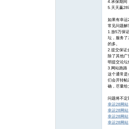
4.承保期
赢
5.天天赢
如果有幸运
常见问题解
1.放5万
坛，服务了
的多。
2.提交保
除了其他广
明提交论坛
28
3.网站跑
这个通常是
们会开转帖
确，尽量给
问题将不定
幸运28网站
幸运28网站
幸运28网站
论
幸运28网站