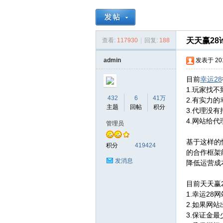
天
»
›
›
天天赢28
查看:
117930
|
回复:
188
admin
发表于 2016
目前
幸运28
1.玩家找
432
6
41万
2.有实力
主题
回帖
积分
3.代理没
4.网站给
管理员
天
基于这样的
积分
419424
的合作框架
发消息
降低运营成
目前天天赢
1.幸运2
2.如果网
3.保证金