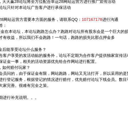
间，天天赢28论坛将全方位配合幸运28网站运营方进行推广宣传活动
28论坛只针对本论坛广告客户进行承保活动
28网站运营方需要本方面的服务，请联系QQ：
107167178
进行沟通
答：
保证金在本论坛，本论坛跑路怎么办？跑路对论坛所有股东会是一个巨大的
才有收益，所以我们不会跑路！一句话，跑路的损失比那点押金多
证金后能享受论坛什么服务？
告客户享受的发活动贴的服务外，论坛不定期为合作客户提供独家宣传活
保证金一事，相关的活动资源优先给合作网站进行配置。
路，如何赔付玩家？
会员问的，由于保证金有限，网站跑路，网站又无法打开，所以采用的是
进行登记服务，根据登记的情况进行赔付，优先赔付论坛下线会员。数目
大家完善。很难有完全之策。
期进行补充说明。。。