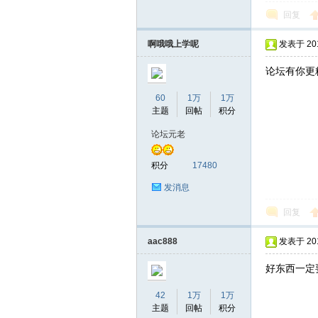
回复
啊哦哦上学呢
发表于 2016
论坛有你更
60
1万
1万
主题
回帖
积分
论坛元老
积分
17480
发消息
回复
aac888
发表于 2016
好东西一定
42
1万
1万
主题
回帖
积分