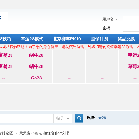
用户名
密码
8技巧
幸运28模式
北京赛车PK10
担保计划
奖品兑换
法规相抵触话题！为了您的身心健康，请勿沉迷游戏！纯虚拟请勿充值幸运28游戏！
富翁28
蜗牛28
--
--
幸运2
富翁28
蜗牛28
--
--
草莓2
--
Go28
--
--
--
热搜:
pc28
帖子
搜
合讨论区
天天赢28论坛-担保合作计划书