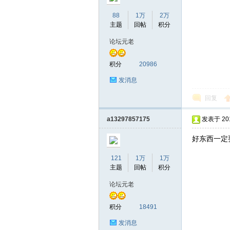
88
1万
2万
主题
回帖
积分
论坛元老
积分
20986
发消息
回复
a13297857175
发表于 2016
好东西一定
121
1万
1万
主题
回帖
积分
论坛元老
积分
18491
发消息