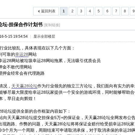
返回列表
1
2
3
4
5
6
7
8
9
索
›
论坛-担保合作计划书
[复制链接]
-5-15 19:54:54
|
显示全部楼层
行业比较乱，具体表现在以下几个方面：
不到可靠的
幸运28
网站
的幸运28网站被垃圾幸运28网站拖累，无法吸引优质会员
有押金不敢代理网站
代理押金经常会有代理跑路
情况，
天天赢28论坛
作为行业领先的独立三方论坛，我们面向有实力的幸
能够尽最大限度给幸运28玩家提供一个安全的游戏环境，同时能够帮助合
本，早日走向辉煌！
28论坛提供全新的合作框架内容如下：
8网站向天天赢28论坛提交担保金5万+的保证金，天天赢28论坛全网发布公
站出现跑路、作弊的问题，天天赢28论坛将将保证金赔付给受损幸运28玩家
最少3个月为一个周期，周期结束可申请取消承保，对于取消承保的幸运28