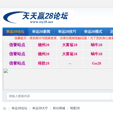
幸运28论坛
幸运28新闻
幸运28技巧
幸运28模式
北
温馨提示：请勿探讨与国家政策、法律法规相抵触话题！为了您的身心健
信誉站点
德州28
大富翁28
蜗牛28
信誉站点
德州28
大富翁28
蜗牛28
信誉站点
得胜28
--
Go28
幸运28论坛
幸运28大厅
积分商城
明星28