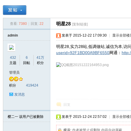
天
»
›
›
›
明星28
查看:
7380
|
回复:
22
[复制链接]
admin
发表于 2015-12-22 17:09:30
|
显示全部楼
明星28,实力28站,低调做站,诚信为本,访
userid=92F1BD00A9BF6550
网通：
http
432
6
41万
主题
回帖
积分
管理员
天
积分
419424
发消息
回复
樱二一
该用户已被删除
发表于 2015-12-24 22:57:02
|
显示全部楼
提示:
作者被禁止或删除 内容自动屏蔽