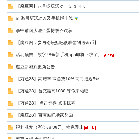
赢
【魔豆网】八月畅玩活动
...
2
3
4
5
58游最新活动以及手机版上线
掌中猜国庆砸金蛋博饼齐欢享
【魔豆网，参与论坛贴吧微群签到送金币】
活动预告。数字28全新手机app即将上线了。
魔豆新游戏更新公告
28
【万通28】高赔率 高首充10% 高亏损返5%
【万通28】首充最高1088 等你来领取
【万通28】 点击惊喜 点击惊喜
【魔豆28】百度贴吧活跃奖励
福利派发（彩金58.88元）抢完即止
论