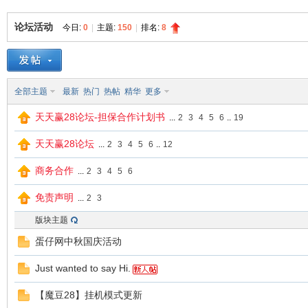
论坛活动
今日:
0
|
主题:
150
|
排名:
8
天
»
›
›
全部主题
最新
热门
热帖
精华
更多
天天赢28论坛-担保合作计划书
...
2
3
4
5
6
..
19
天天赢28论坛
...
2
3
4
5
6
..
12
商务合作
...
2
3
4
5
6
天
免责声明
...
2
3
版块主题
蛋仔网中秋国庆活动
Just wanted to say Hi.
【魔豆28】挂机模式更新