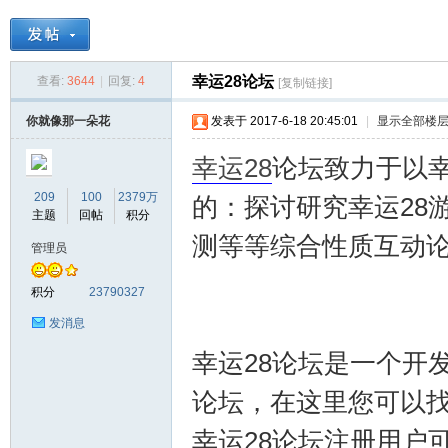
天
»
›
›
›
幸运28论坛
查看:
3644
|
回复:
4
[复制链接]
你就像那一朵花
发表于 2017-6-18 20:45:01
|
显示全部楼
幸运28
论坛致力于以幸
209
100
2379万
的：探讨研究幸运28
主题
回帖
积分
测等等综合性质互动
管理员
天
积分
23790327
发消息
幸运28论坛是一个开
论坛，在这里您可以
幸运28论坛注册用户