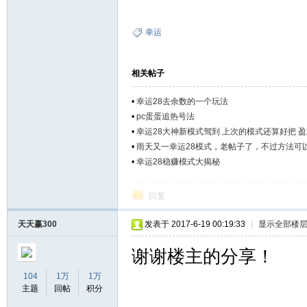
幸运
相关帖子
•
幸运28去余数的一个玩法
•
pc蛋蛋追热号法
坛
•
幸运28大神新模式驾到 上次的模式还算好把 盈利
•
雨天又一幸运28模式，老帖子了，不过方法可
•
幸运28稳赚模式大揭秘
回复
天天赢300
发表于 2017-6-19 00:19:33
|
显示全部楼
谢谢楼主的分享！
104
1万
1万
主题
回帖
积分