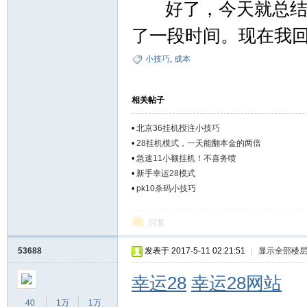
好了，今天就总结这
了一段时间。现在我
小技巧
,
成本
相关帖子
坛
•
北京36挂机投注小技巧
•
28挂机模式，一天能翻本金的两倍
•
急速11小额挂机！不喜务喷
•
新手幸运28模式
•
pk10杀码小技巧
回复
53688
发表于 2017-5-11 02:21:51
|
显示全部楼
幸运28
幸运28网站
40
1万
1万