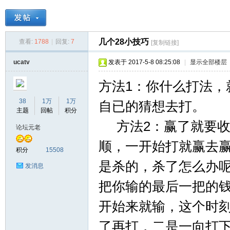
天
»
›
›
›
几个28小技巧
查看:
1788
|
回复:
7
[复制链接]
ucatv
发表于 2017-5-8 08:25:08
|
显示全部楼层
方法1：你什么打法，
38
1万
1万
自已的猜想去打。
主题
回帖
积分
方法2：赢了就要收
论坛元老
天
顺，一开始打就赢去
积分
15508
是杀的，杀了怎么办
发消息
把你输的最后一把的
开始来就输，这个时
了再打，二是一向打