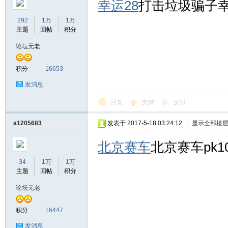
幸运28
打击垃圾骗子幸
292
1万
1万
主题
回帖
积分
论坛元老
积分
16653
发消息
回复
支持
反对
a1205683
发表于 2017-5-18 03:24:12
|
显示全部楼
北京赛车
北京赛车pk1
34
1万
1万
主题
回帖
积分
论坛元老
积分
16447
发消息