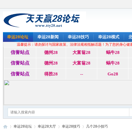
幸运28论坛
幸运28新闻
幸运28技巧
幸运28模式
北
温馨提示：请勿探讨与国家政策、法律法规相抵触话题！为了您的身心健
信誉站点
德州28
大富翁28
蜗牛28
信誉站点
德州28
大富翁28
蜗牛28
信誉站点
得胜28
--
Go28
幸运28论坛
幸运28大厅
幸运28技巧
几个28小技巧