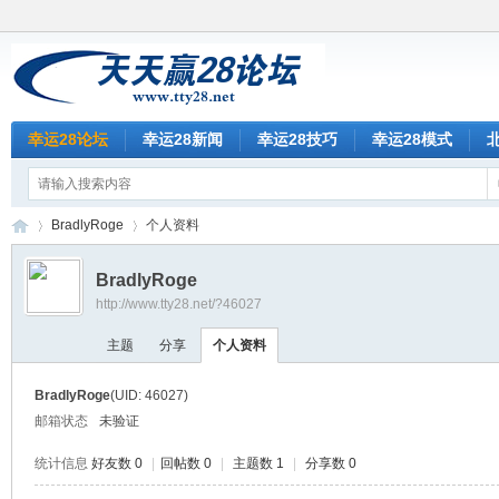
幸运28论坛
幸运28新闻
幸运28技巧
幸运28模式
BradlyRoge
个人资料
BradlyRoge
http://www.tty28.net/?46027
天
›
›
主题
分享
个人资料
BradlyRoge
(UID: 46027)
邮箱状态
未验证
统计信息
好友数 0
|
回帖数 0
|
主题数 1
|
分享数 0