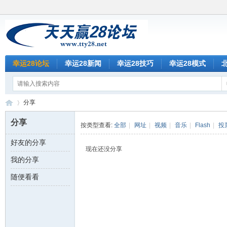
幸运28论坛
幸运28新闻
幸运28技巧
幸运28模式
分享
分享
按类型查看:
全部
|
网址
|
视频
|
音乐
|
Flash
|
投
好友的分享
天
›
现在还没分享
我的分享
随便看看