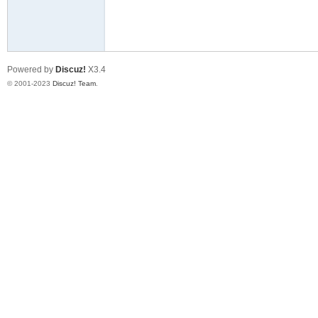
天
Powered by
Discuz!
X3.4
© 2001-2023
Discuz! Team
.
赢
28