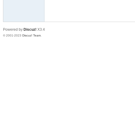
天
Powered by
Discuz!
X3.4
© 2001-2023
Discuz! Team
.
赢
28