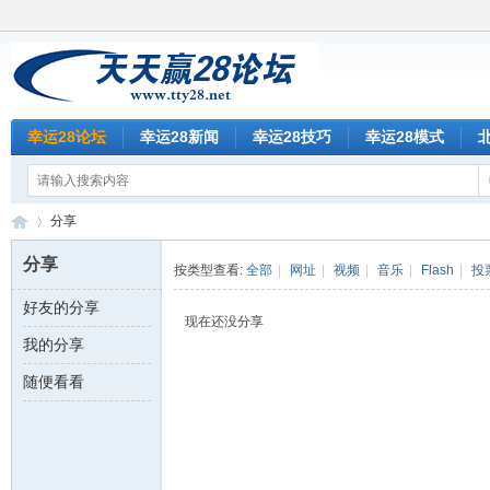
幸运28论坛
幸运28新闻
幸运28技巧
幸运28模式
分享
分享
按类型查看:
全部
|
网址
|
视频
|
音乐
|
Flash
|
投
好友的分享
天
›
现在还没分享
我的分享
随便看看