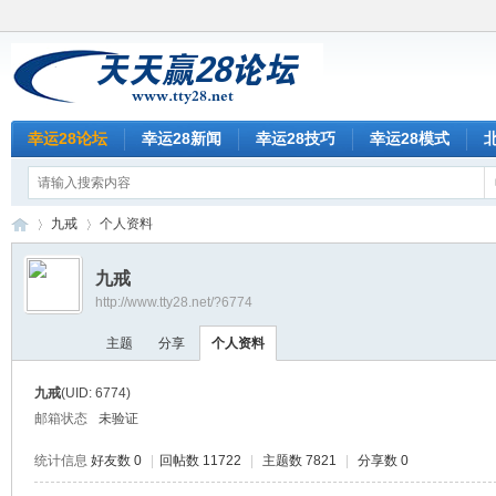
幸运28论坛
幸运28新闻
幸运28技巧
幸运28模式
九戒
个人资料
九戒
http://www.tty28.net/?6774
天
›
›
主题
分享
个人资料
九戒
(UID: 6774)
邮箱状态
未验证
统计信息
好友数 0
|
回帖数 11722
|
主题数 7821
|
分享数 0