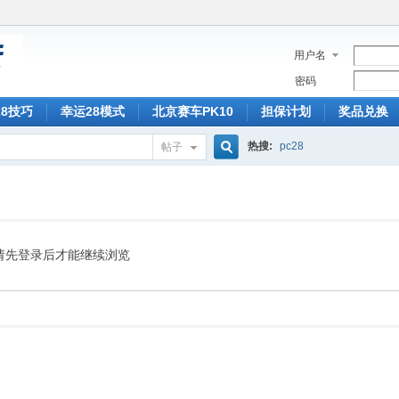
用户名
密码
28技巧
幸运28模式
北京赛车PK10
担保计划
奖品兑换
热搜:
pc28
帖子
搜
索
请先登录后才能继续浏览