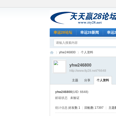
幸运28论坛
幸运28新闻
幸运
yhw246800
个人资料
yhw246800
http://www.tty28.net/?6648
天
›
›
主题
分享
个人资料
yhw246800
(UID: 6648)
邮箱状态
未验证
统计信息
好友数 1
|
回帖数 17397
|
主题数