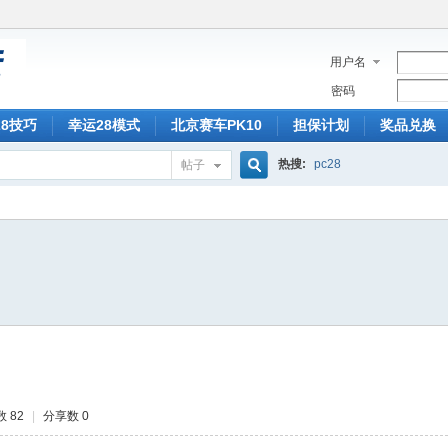
用户名
密码
28技巧
幸运28模式
北京赛车PK10
担保计划
奖品兑换
热搜:
pc28
帖子
搜
索
 82
|
分享数 0