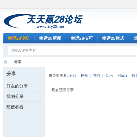
幸运28论坛
幸运28新闻
幸运28技巧
幸运28模式
分享
分享
按类型查看:
全部
|
网址
|
视频
|
音乐
|
Flash
|
投
好友的分享
天
›
现在还没分享
我的分享
随便看看