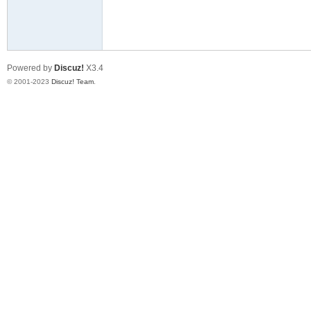
天
Powered by
Discuz!
X3.4
© 2001-2023
Discuz! Team
.
赢
28