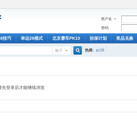
用户名
密码
28技巧
幸运28模式
北京赛车PK10
担保计划
奖品兑换
热搜:
pc28
帖子
搜
索
请先登录后才能继续浏览