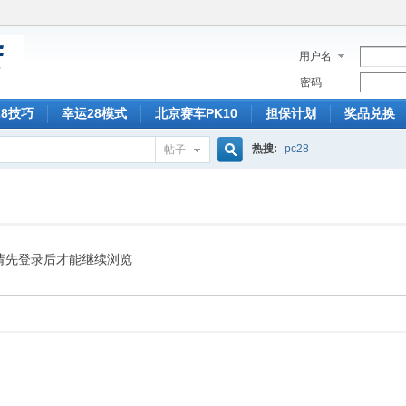
用户名
密码
28技巧
幸运28模式
北京赛车PK10
担保计划
奖品兑换
热搜:
pc28
帖子
搜
索
请先登录后才能继续浏览