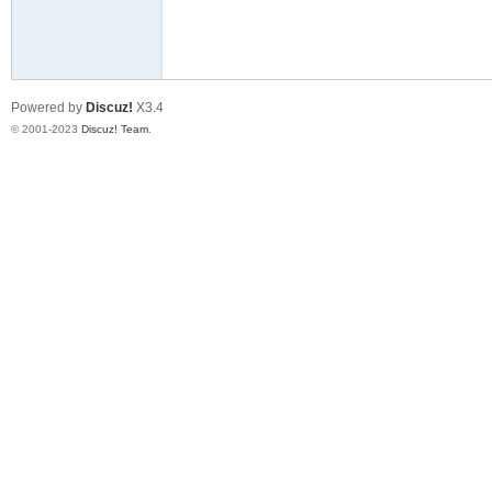
天
Powered by
Discuz!
X3.4
© 2001-2023
Discuz! Team
.
赢
28