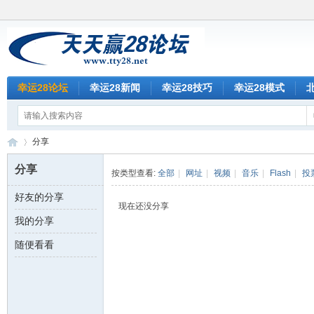
幸运28论坛
幸运28新闻
幸运28技巧
幸运28模式
分享
分享
按类型查看:
全部
|
网址
|
视频
|
音乐
|
Flash
|
投
好友的分享
天
›
现在还没分享
我的分享
随便看看