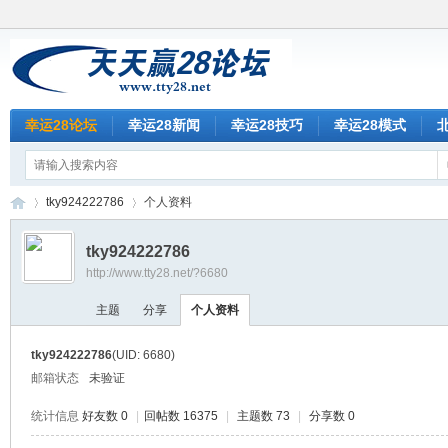
幸运28论坛
幸运28新闻
幸运28技巧
幸运28模式
tky924222786
个人资料
tky924222786
http://www.tty28.net/?6680
天
›
›
主题
分享
个人资料
tky924222786
(UID: 6680)
邮箱状态
未验证
统计信息
好友数 0
|
回帖数 16375
|
主题数 73
|
分享数 0