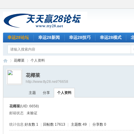
幸运28论坛
幸运28新闻
幸运28技巧
幸运28模式
花椰菜
个人资料
花椰菜
http://www.tty28.net/?6658
天
›
›
主题
分享
个人资料
花椰菜
(UID: 6658)
邮箱状态
未验证
统计信息
好友数 1
|
回帖数 17613
|
主题数 49
|
分享数 0